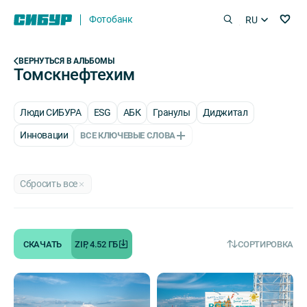
Фотобанк
RU
ВЕРНУТЬСЯ В АЛЬБОМЫ
Томскнефтехим
Люди СИБУРА
ESG
АБК
Гранулы
Диджитал
Инновации
ВСЕ КЛЮЧЕВЫЕ СЛОВА
Сбросить все
СКАЧАТЬ
ZIP, 4.52 ГБ
СОРТИРОВКА