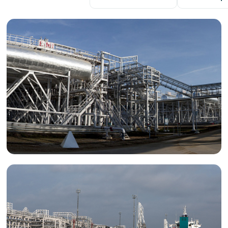
Портэнерго
Хранение
Панорама