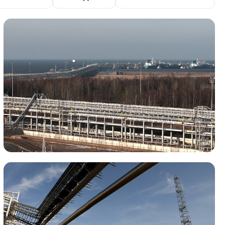
Портэнерго
Транспорт
Логистика