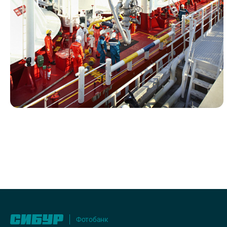
Портэнерго
Транспорт
Люди СИБУРА
Логистика
Фотобанк