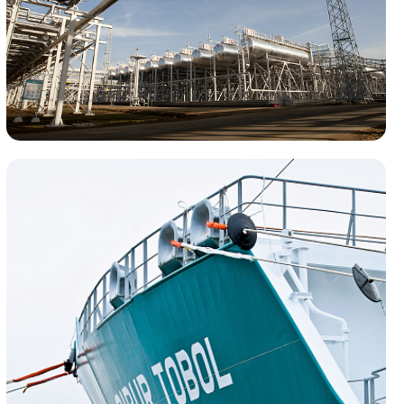
Портэнерго
Хранение
Панорама