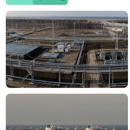
Портэнерго
Хранение
Панорама