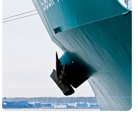
Портэнерго
Транспорт
Логистика