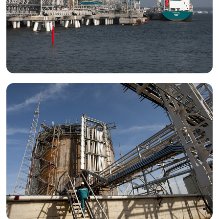
Портэнерго
Транспорт
Логистика
Портэнерго
Хранение
Люди СИБУРА