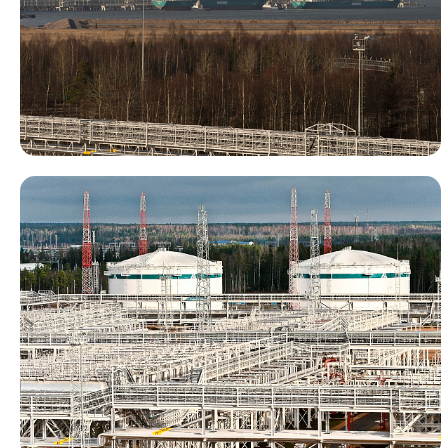
Портэнерго
Логистика
Транспорт
Портэнерго
Хранение
Панорама